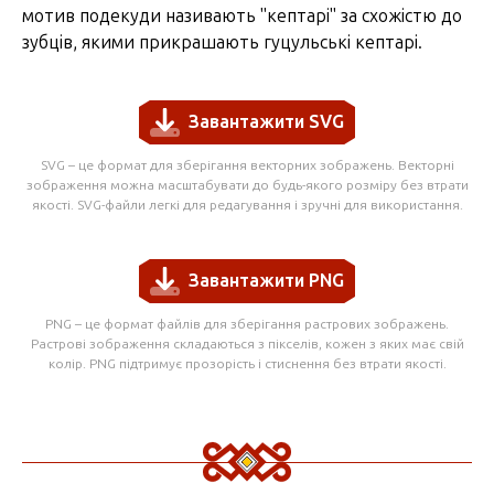
мотив подекуди називають "кептарі" за схожістю до
зубців, якими прикрашають гуцульські кептарі.
Завантажити SVG
SVG – це формат для зберігання векторних зображень. Векторні
зображення можна масштабувати до будь-якого розміру без втрати
якості. SVG-файли легкі для редагування і зручні для використання.
Завантажити PNG
PNG – це формат файлів для зберігання растрових зображень.
Растрові зображення складаються з пікселів, кожен з яких має свій
колір. PNG підтримує прозорість і стиснення без втрати якості.