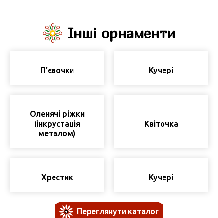
Інші орнаменти
П'євочки
Кучері
Оленячі ріжки
(інкрустація
Квіточка
металом)
Хрестик
Кучері
Переглянути каталог