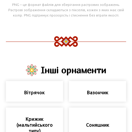
PNG – це формат файлів для зберігання растрових зображень.
Растрові зображення складаються з пікселів, кожен з яких має свій
колір. PNG підтримує прозорість і стиснення без втрати якості.
Інші орнаменти
Вітрячок
Вазончик
Крижик
(мальтийського
Соняшник
типу)