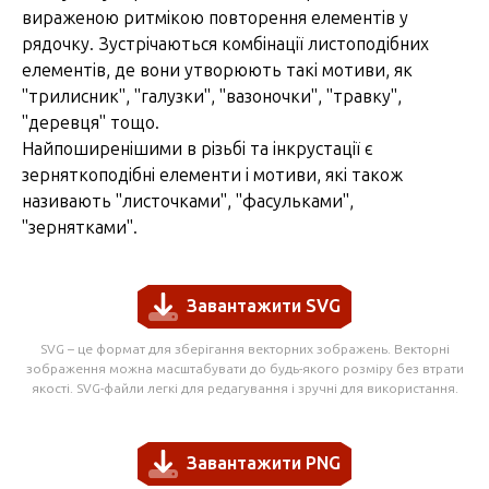
вираженою ритмікою повторення елементів у
рядочку. Зустрічаються комбінації листоподібних
елементів, де вони утворюють такі мотиви, як
"трилисник"
,
"галузки"
,
"вазоночки"
,
"травку"
,
"деревця"
тощо.
Найпоширенішими в різьбі та інкрустації є
зерняткоподібні елементи і мотиви, які також
називають "листочками",
"фасульками"
,
"зернятками".
Завантажити SVG
SVG – це формат для зберігання векторних зображень. Векторні
зображення можна масштабувати до будь-якого розміру без втрати
якості. SVG-файли легкі для редагування і зручні для використання.
Завантажити PNG