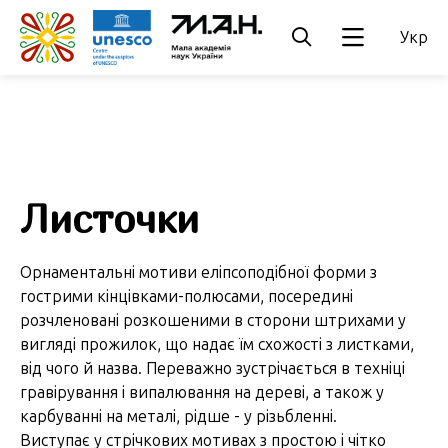
Укр
Листочки
Орнаментальні мотиви еліпсоподібної форми з
гострими кінцівками-полюсами, посередині
розчленовані розкошеними в сторони штрихами у
вигляді прожилок, що надає їм схожості з листками,
від чого й назва. Переважно зустрічається в техніці
гравірування і випалювання на дереві, а також у
карбуванні на металі, рідше - у різьбленні.
Виступає у стрічкових мотивах з простою і чітко