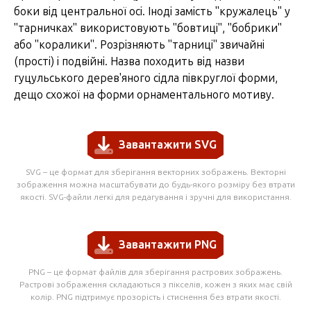
боки від центральної осі. Іноді замість
"кружалець"
у
"тарничках" використовують
"бовтиці"
,
"бобрики"
або
"коралики"
. Розрізняють "тарниці" звичайні
(прості) і подвійні. Назва походить від назви
гуцульського дерев'яного сідла півкруглої форми,
дещо схожої на форми орнаментального мотиву.
Завантажити SVG
SVG – це формат для зберігання векторних зображень. Векторні
зображення можна масштабувати до будь-якого розміру без втрати
якості. SVG-файли легкі для редагування і зручні для використання.
Завантажити PNG
PNG – це формат файлів для зберігання растрових зображень.
Растрові зображення складаються з пікселів, кожен з яких має свій
колір. PNG підтримує прозорість і стиснення без втрати якості.