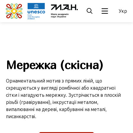
Укр
Мережка (скісна)
Орнаментальний мотив з прямих ліній, що
схрещуються у вигляді ромбічної або квадратної
сітки і нагадують мережку. Зустрічається в плоскій
різьбі (гравіруванні), інкрустації металом,
випалюванні на дереві, карбуванні на металі,
писанкарстві.