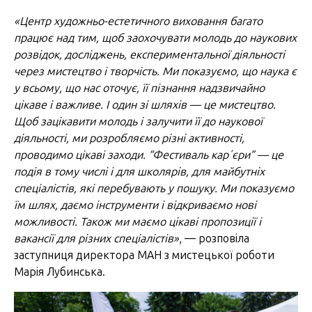
«Центр художньо-естетичного виховання багато
працює над тим, щоб заохочувати молодь до наукових
розвідок, досліджень, експериментальної діяльності
через мистецтво і творчість. Ми показуємо, що наука є
у всьому, що нас оточує, її пізнання надзвичайно
цікаве і важливе. І один зі шляхів — це мистецтво.
Щоб зацікавити молодь і залучити її до наукової
діяльності, ми розробляємо різні активності,
проводимо цікаві заходи. “Фестиваль карʼєри” — це
подія в тому числі і для школярів, для майбутніх
спеціалістів, які перебувають у пошуку. Ми показуємо
їм шлях, даємо інструменти і відкриваємо нові
можливості. Також ми маємо цікаві пропозиції і
вакансії для різних спеціалістів»
, — розповіла
заступниця директора МАН з мистецької роботи
Марія Лубинська.