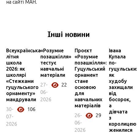
на сайті МАН.
Інші новини
Всеукраїнська
«Розумне
Проєкт
Івана
літня
позашкілля»
«Розумне
Купала
школа
тестує
позашкілля»:
по-
2026: як
навчальні
Гуцульський
гуцульськи
школярі
матеріали
орнамент
як
«Стежками
стане
худобу
27-
22
гуцульського
основою
захищали
06-
орнаменту»
для
від
мандрували
2026
навчальних
босорок,
матеріалів
а
30-
106
дівчата
26-
29
07-
з
06-
2026
королицею
2026
женилися