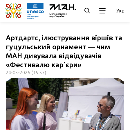
Укр
Артдартс, ілюстрування віршів та
гуцульський орнамент — чим
МАН дивувала відвідувачів
«Фестивалю карʼєри»
24-05-2026 (15:57)