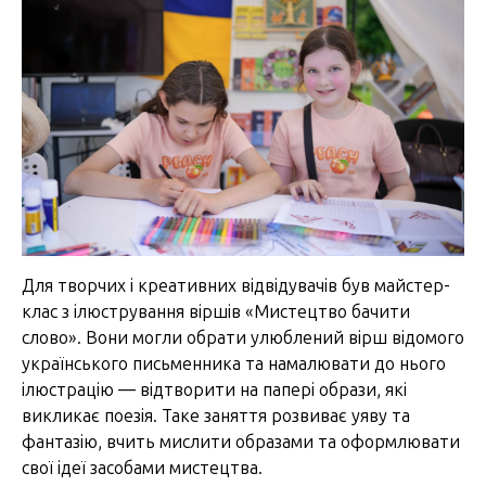
Для творчих і креативних відвідувачів був майстер-
клас з ілюстрування віршів «Мистецтво бачити
слово». Вони могли обрати улюблений вірш відомого
українського письменника та намалювати до нього
ілюстрацію — відтворити на папері образи, які
викликає поезія. Таке заняття розвиває уяву та
фантазію, вчить мислити образами та оформлювати
свої ідеї засобами мистецтва.