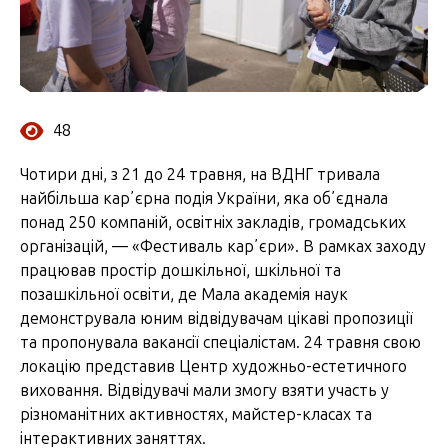
48
Чотири дні, з 21 до 24 травня, на ВДНГ тривала
найбільша карʼєрна подія України, яка обʼєднала
понад 250 компаній, освітніх закладів, громадських
організацій, — «Фестиваль карʼєри». В рамках заходу
працював простір дошкільної, шкільної та
позашкільної освіти, де Мала академія наук
демонструвала юним відвідувачам цікаві пропозиції
та пропонувала вакансії спеціалістам. 24 травня свою
локацію представив Центр художньо-естетичного
виховання. Відвідувачі мали змогу взяти участь у
різноманітних активностях, майстер-класах та
інтерактивних заняттях.